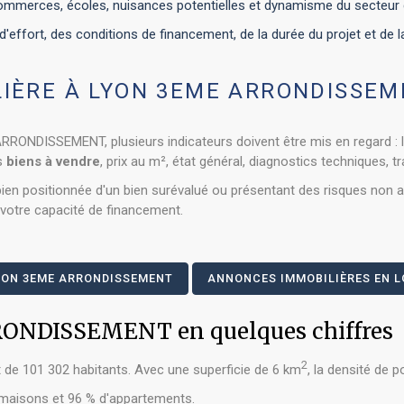
 commerces, écoles, nuisances potentielles et dynamisme du secteur 
'effort, des conditions de financement, de la durée du projet et de la 
IÈRE À LYON 3EME ARRONDISSEME
RONDISSEMENT, plusieurs indicateurs doivent être mis en regard : l
es
biens à vendre
, prix au m², état général, diagnostics techniques, t
en positionnée d'un bien surévalué ou présentant des risques non app
 votre capacité de financement.
YON 3EME ARRONDISSEMENT
ANNONCES IMMOBILIÈRES EN L
RONDISSEMENT en quelques chiffres
2
e 101 302 habitants. Avec une superficie de 6 km
, la densité de 
e maisons et 96 % d'appartements.