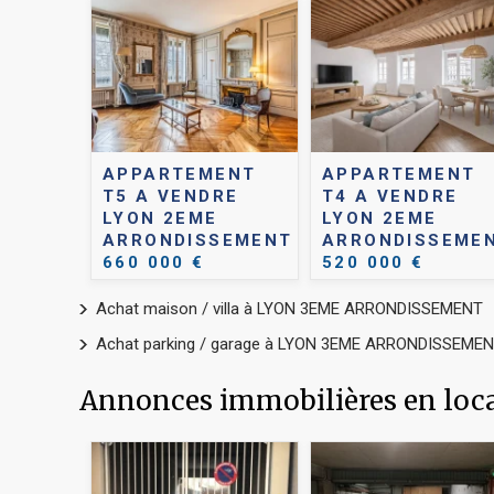
APPARTEMENT
APPARTEMENT
T5 A VENDRE
T4 A VENDRE
LYON 2EME
LYON 2EME
ARRONDISSEMENT
ARRONDISSEME
660 000 €
520 000 €
Achat maison / villa à LYON 3EME ARRONDISSEMENT
Achat parking / garage à LYON 3EME ARRONDISSEME
Annonces immobilières en l
ENT
R