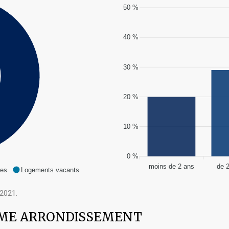
50 %
40 %
30 %
20 %
10 %
0 %
moins de 2 ans
de 
res
Logements vacants
2021.
 3EME ARRONDISSEMENT