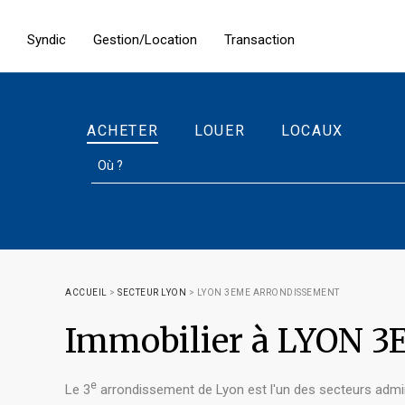
Syndic
Gestion/Location
Transaction
ACHETER
LOUER
LOCAUX
ACCUEIL
>
SECTEUR LYON
>
LYON 3EME ARRONDISSEMENT
Immobilier à LYON 
e
Le 3
arrondissement de Lyon est l'un des secteurs adminis