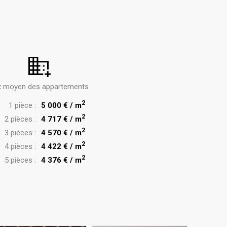
x moyen des appartements
2
1 pièce :
5 000 € / m
2
2 pièces :
4 717 € / m
2
3 pièces :
4 570 € / m
2
4 pièces :
4 422 € / m
2
5 pièces :
4 376 € / m