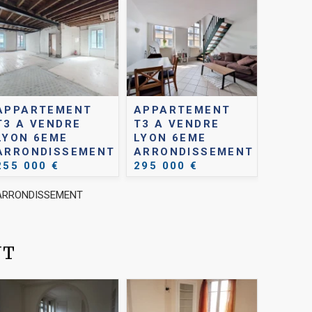
APPARTEMENT
APPARTEMENT
T3 A VENDRE
T3 A VENDRE
LYON 6EME
LYON 6EME
ARRONDISSEMENT
ARRONDISSEMENT
255 000 €
295 000 €
E ARRONDISSEMENT
NT
GARA
LYON