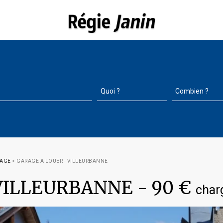
RAGE
>
GARAGE A LOUER - VILLEURBANNE
VILLEURBANNE
-
90 €
char