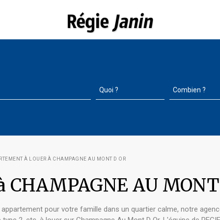
RTEMENT À LOUER À CHAMPAGNE AU MONT D OR
r à CHAMPAGNE AU MONT
ppartement pour votre famille dans un quartier calme, notre agence