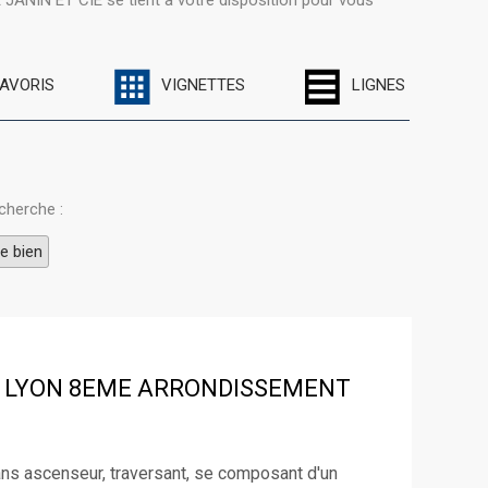
JANIN ET CIE se tient à votre disposition pour vous
FAVORIS
VIGNETTES
LIGNES
cherche :
e bien
LYON 8EME ARRONDISSEMENT
ns ascenseur, traversant, se composant d'un