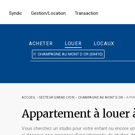
Syndic
Gestion/Location
Transaction
ACHETER
LOUER
LOCAUX
CHAMPAGNE AU MONT D OR (69410)
ACCUEIL
>
SECTEUR GRAND LYON
>
CHAMPAGNE AU MONT D OR
>
APPA
Appartement à loue
Vous cherchez un studio pour votre enfant ou encore un a