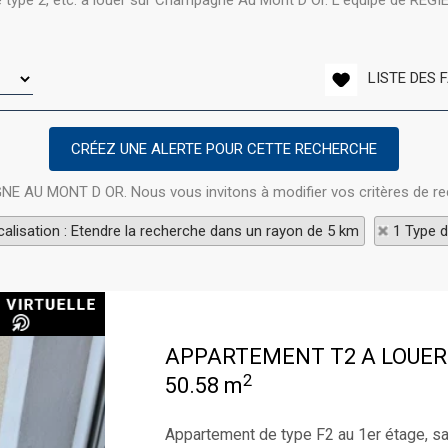
type 2, etc. à louer sur Champagne Au Mont D Or. L'équipe de REGIE 
LISTE DES 
GNE AU MONT D OR. Nous vous invitons à modifier vos critères de re
alisation : Etendre la recherche dans un rayon de 5 km
1 Type d
APPARTEMENT T2 A LOUER
2
50.58 m
Appartement de type F2 au 1er étage, sa