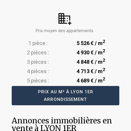
Prix moyen des appartements
2
1 pièce :
5 526 € / m
2
2 pièces :
4 930 € / m
2
3 pièces :
4 848 € / m
2
4 pièces :
4 713 € / m
2
5 pièces :
4 689 € / m
PRIX AU M² À LYON 1ER
ARRONDISSEMENT
Annonces immobilières en
vente à LYON 1ER