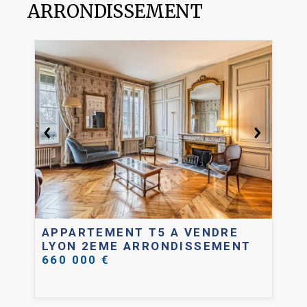
ARRONDISSEMENT
AP
T
LY
52
APPARTEMENT T5 A VENDRE
LYON 2EME ARRONDISSEMENT
660 000 €