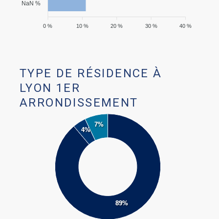
NaN %
0 %
10 %
20 %
30 %
40 %
TYPE DE RÉSIDENCE À
LYON 1ER
ARRONDISSEMENT
7%
4%
89%