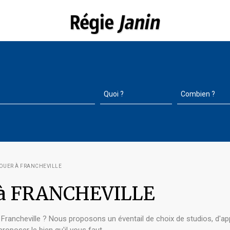
OUER À FRANCHEVILLE
r à FRANCHEVILLE
 Francheville ? Nous proposons un éventail de choix de studios, d'ap