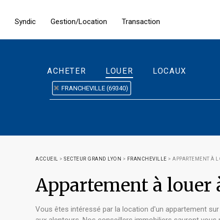
Syndic
Gestion/Location
Transaction
ACHETER
LOUER
LOCAUX
FRANCHEVILLE (69340)
ACCUEIL
>
SECTEUR GRAND LYON
>
FRANCHEVILLE
>
APPARTEMENT À L
Appartement à loue
Vous êtes intéressé par la location d'un appartement sur