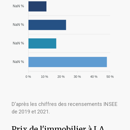
NaN %
NaN %
NaN %
NaN %
0 %
10 %
20 %
30 %
40 %
50 %
D'après les chiffres des recensements INSEE
de 2019 et 2021.
Prix de l'immobilier à LA