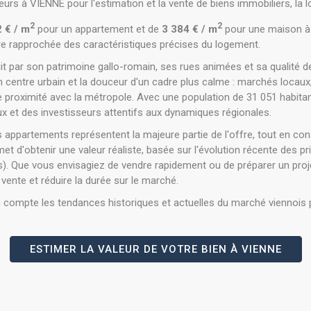
rs à VIENNE pour l'estimation et la vente de biens immobiliers, la loc
2
2
 € / m
pour un appartement et de
3 384 € / m
pour une maison à
re rapprochée des caractéristiques précises du logement.
duit par son patrimoine gallo-romain, ses rues animées et sa qualité 
'un centre urbain et la douceur d'un cadre plus calme : marchés locaux,
roximité avec la métropole. Avec une population de 31 051 habitants,
 et des investisseurs attentifs aux dynamiques régionales.
s appartements représentent la majeure partie de l'offre, tout en co
t d'obtenir une valeur réaliste, basée sur l'évolution récente des pr
s). Que vous envisagiez de vendre rapidement ou de préparer un pro
 vente et réduire la durée sur le marché.
n compte les tendances historiques et actuelles du marché viennois 
ESTIMER LA VALEUR DE VOTRE BIEN À VIENNE