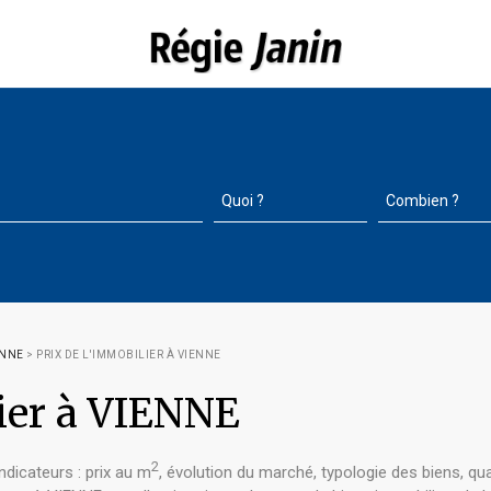
ENNE
>
PRIX DE L'IMMOBILIER À VIENNE
lier à VIENNE
2
indicateurs : prix au m
, évolution du marché, typologie des biens, q