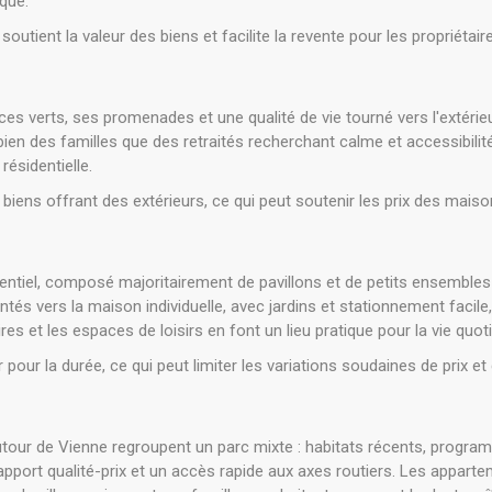
ique.
utient la valeur des biens et facilite la revente pour les propriétair
s verts, ses promenades et une qualité de vie tourné vers l'extérieur
bien des familles que des retraités recherchant calme et accessibili
 résidentielle.
biens offrant des extérieurs, ce qui peut soutenir les prix des mai
entiel, composé majoritairement de pavillons et de petits ensembles p
és vers la maison individuelle, avec jardins et stationnement facile,
es et les espaces de loisirs en font un lieu pratique pour la vie quot
ir pour la durée, ce qui peut limiter les variations soudaines de prix et
autour de Vienne regroupent un parc mixte : habitats récents, progr
rapport qualité-prix et un accès rapide aux axes routiers. Les apparte