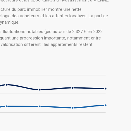
quéreurs et les opportunités d'investissement à VIENNE.
ructure du parc immobilier montre une nette
ogie des acheteurs et les attentes locatives. La part de
 dynamique.
 fluctuations notables (pic autour de 2 327 € en 2022
arquant une progression importante, notamment entre
alorisation diffèrent : les appartements restent