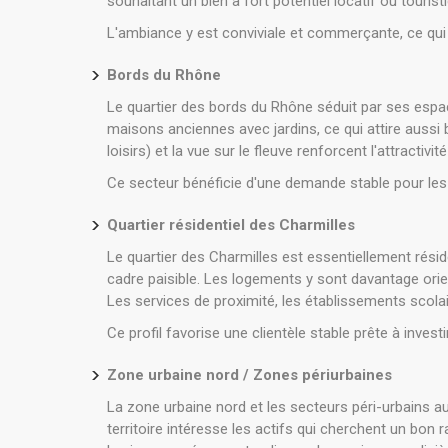
souhaitant un bien à fort potentiel locatif ou tourist
L'ambiance y est conviviale et commerçante, ce qui so
Bords du Rhône
Le quartier des bords du Rhône séduit par ses espace
maisons anciennes avec jardins, ce qui attire aussi 
loisirs) et la vue sur le fleuve renforcent l'attractivité
Ce secteur bénéficie d'une demande stable pour les 
Quartier résidentiel des Charmilles
Le quartier des Charmilles est essentiellement résid
cadre paisible. Les logements y sont davantage orient
Les services de proximité, les établissements scolair
Ce profil favorise une clientèle stable prête à invest
Zone urbaine nord / Zones périurbaines
La zone urbaine nord et les secteurs péri-urbains 
territoire intéresse les actifs qui cherchent un bon 