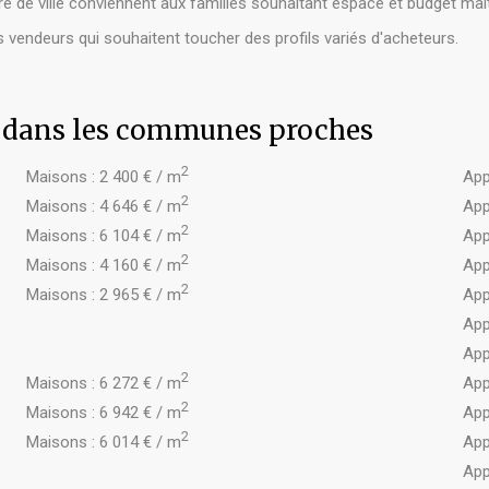
e de ville conviennent aux familles souhaitant espace et budget maît
es vendeurs qui souhaitent toucher des profils variés d'acheteurs.
s dans les communes proches
2
Maisons : 2 400 € / m
App
2
Maisons : 4 646 € / m
App
2
Maisons : 6 104 € / m
App
2
Maisons : 4 160 € / m
App
2
Maisons : 2 965 € / m
App
App
App
2
Maisons : 6 272 € / m
App
2
Maisons : 6 942 € / m
App
2
Maisons : 6 014 € / m
App
App