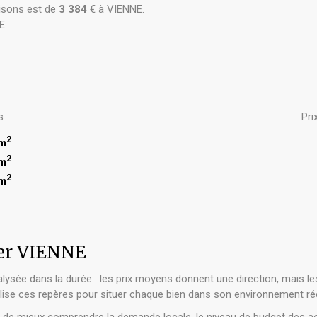
sons est de
3 384
€ à VIENNE.
E.
s
Pri
2
 m
2
 m
2
 m
er VIENNE
ysée dans la durée : les prix moyens donnent une direction, mais le
lise ces repères pour situer chaque bien dans son environnement rée