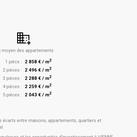
x moyen des appartements
2
1 pièce :
2 858 € / m
2
2 pièces :
2 496 € / m
2
3 pièces :
2 288 € / m
2
4 pièces :
2 259 € / m
2
5 pièces :
2 043 € / m
s écarts entre maisons, appartements, quartiers et
l.