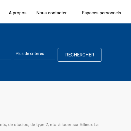
A propos
Nous contacter
Espaces personnels
 de studios, de type 2, etc. à louer sur Rillieux La