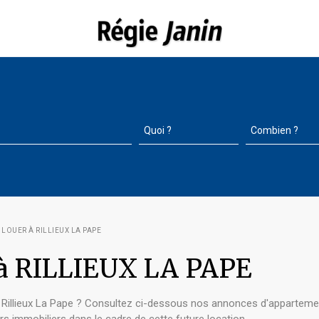
LOUER À RILLIEUX LA PAPE
 à RILLIEUX LA PAPE
Rillieux La Pape ? Consultez ci-dessous nos annonces d'appartements,