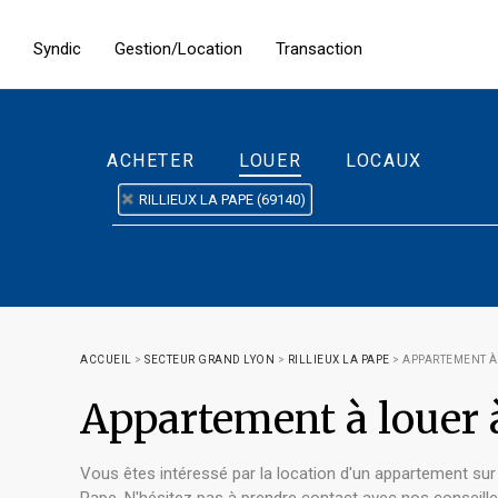
Syndic
Gestion/Location
Transaction
ACHETER
LOUER
LOCAUX
RILLIEUX LA PAPE (69140)
ACCUEIL
>
SECTEUR GRAND LYON
>
RILLIEUX LA PAPE
>
APPARTEMENT À 
Appartement à louer
Vous êtes intéressé par la location d'un appartement sur 