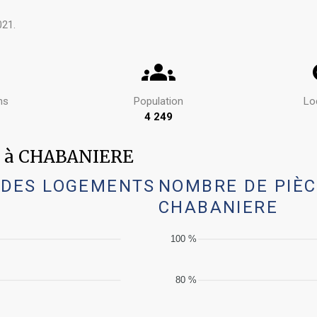
021.
ns
Population
Lo
%
4 249
ts à CHABANIERE
 DES LOGEMENTS
NOMBRE DE PIÈC
CHABANIERE
100 %
80 %