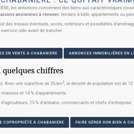
CHABANIERE : CE QUI FAIT VRAIM
RE, les annonces concernent des biens aux caractéristiques souve
aisons anciennes à rénover
, terrains à bâtir, appartements ou pav
ût des travaux éventuels, accès, extérieurs et possibilités d'aménag
exercice utile avant de trancher.
ES EN VENTE À CHABANIERE
ANNONCES IMMOBILIÈRES EN L
quelques chiffres
2
s. Avec une superficie de 35 km
, la densité de population est de 1
de maisons et 14 % d'appartements.
'agriculteurs, 13 % d'artisans, commercants et chefs d'entreprise, 
E COPROPRIÉTÉ À CHABANIERE
FAIRE GÉRER SON BIEN À C