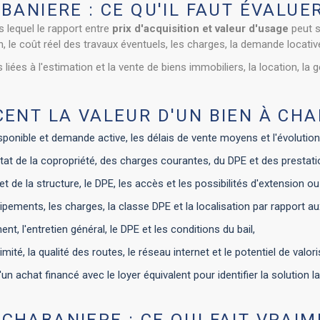
BANIERE : CE QU'IL FAUT ÉVALUE
lequel le rapport entre
prix d'acquisition et valeur d'usage
peut s
en, le coût réel des travaux éventuels, les charges, la demande locativ
s à l'estimation et la vente de biens immobiliers, la location, la ge
CENT LA VALEUR D'UN BIEN À CH
isponible et demande active, les délais de vente moyens et l'évolution
'état de la copropriété, des charges courantes, du DPE et des prestati
ure et de la structure, le DPE, les accès et les possibilités d'extensio
ipements, les charges, la classe DPE et la localisation par rapport 
nt, l'entretien général, le DPE et les conditions du bail,
mité, la qualité des routes, le réseau internet et le potentiel de valor
un achat financé avec le loyer équivalent pour identifier la solution l