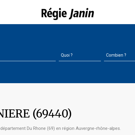
NIERE (69440)
département Du Rhone (69) en région Auvergne-rhône-alpes.