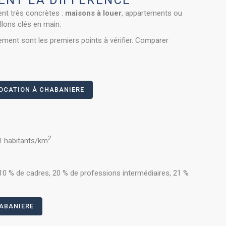
ENT LA DIFFÉRENCE
nt très concrètes :
maisons à louer
, appartements ou
illons clés en main.
ement sont les premiers points à vérifier. Comparer
OCATION À CHABANIERE
2
21 habitants/km
.
10 % de cadres, 20 % de professions intermédiaires, 21 %
HABANIERE