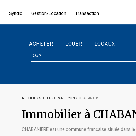
Syndic
Gestion/Location
Transaction
ACHETER
LOUER
LOCAUX
ACCUEIL
>
SECTEUR GRAND LYON
>
CHABANIERE
Immobilier à CHABA
CHABANIERE est une commune française située dans le 