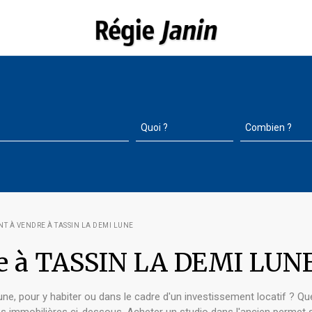
T À VENDRE À TASSIN LA DEMI LUNE
re à TASSIN LA DEMI LUN
e, pour y habiter ou dans le cadre d'un investissement locatif ? Q