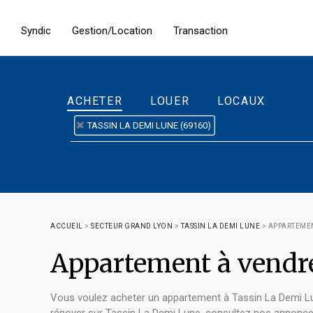
Syndic
Gestion/Location
Transaction
ACHETER
LOUER
LOCAUX
TASSIN LA DEMI LUNE (69160)
ACCUEIL
>
SECTEUR GRAND LYON
>
TASSIN LA DEMI LUNE
>
APPARTEMEN
Appartement à vend
Vous voulez acheter un appartement à Tassin La Demi Lun