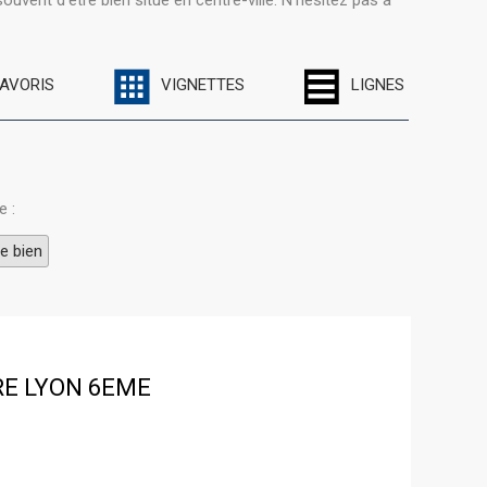
vent d'être bien situé en centre-ville. N'hésitez pas à
FAVORIS
VIGNETTES
LIGNES
e :
e bien
RE
LYON 6EME