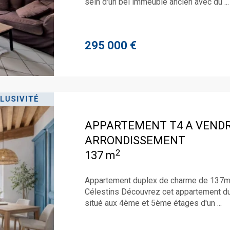
sein d'un bel immeuble ancien avec du ...
295 000 €
APPARTEMENT T4 A VEND
ARRONDISSEMENT
2
137 m
Appartement duplex de charme de 137m2
Célestins Découvrez cet appartement d
situé aux 4ème et 5ème étages d'un ...