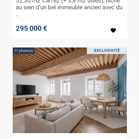
52,30 m2 Carrez (+ 3,8 m2 utiles), niché
au sein d'un bel immeuble ancien avec du
...
295 000 €
11 photo(s)