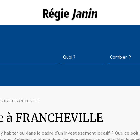
ENDRE À FRANCHEVILLE
re à FRANCHEVILLE
y habiter ou dans le cadre d'un investissement locatif ? Que ce so