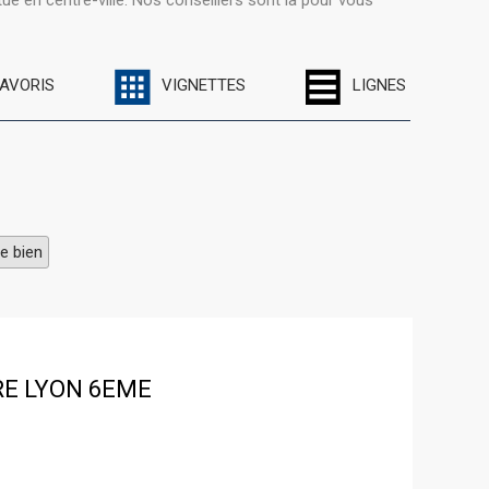
é en centre-ville. Nos conseillers sont là pour vous
FAVORIS
VIGNETTES
LIGNES
e bien
RE
LYON 6EME