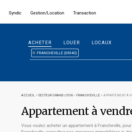
Syndic
Gestion/Location
Transaction
ACHETER
LOUER
LOCAUX
FRANCHEVILLE (69340)
ACCUEIL
>
SECTEUR GRAND LYON
>
FRANCHEVILLE
>
APPARTEMENT À V
Appartement à vend
Vous voulez acheter un appartement à Francheville, pour 