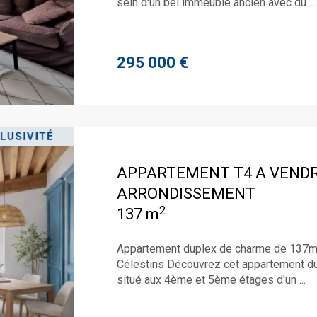
sein d'un bel immeuble ancien avec du ...
295 000 €
APPARTEMENT T4 A VEND
ARRONDISSEMENT
2
137 m
Appartement duplex de charme de 137m2
Célestins Découvrez cet appartement d
situé aux 4ème et 5ème étages d'un ...