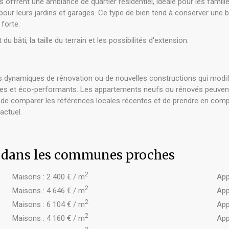
ffrent une ambiance de quartier résidentiel, idéale pour les famil
our leurs jardins et garages. Ce type de bien tend à conserver une b
forte.
u bâti, la taille du terrain et les possibilités d'extension.
 dynamiques de rénovation ou de nouvelles constructions qui modifient
et éco-performants. Les appartements neufs ou rénovés peuvent bé
on, de comparer les références locales récentes et de prendre en comp
actuel.
s dans les communes proches
2
Maisons : 2 400 € / m
App
2
Maisons : 4 646 € / m
App
2
Maisons : 6 104 € / m
App
2
Maisons : 4 160 € / m
App