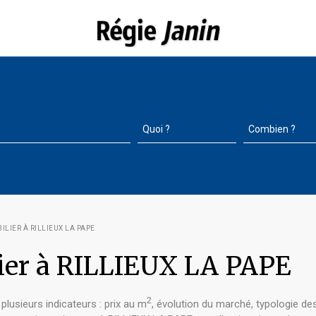
ILIER À RILLIEUX LA PAPE
lier à RILLIEUX LA PAPE
2
 plusieurs indicateurs : prix au m
, évolution du marché, typologie de