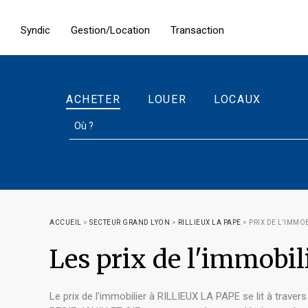
Syndic
Gestion/Location
Transaction
ACHETER
LOUER
LOCAUX
ACCUEIL
>
SECTEUR GRAND LYON
>
RILLIEUX LA PAPE
>
PRIX DE L'IMMOB
Les prix de l'immobi
Le prix de l'immobilier à RILLIEUX LA PAPE se lit à travers