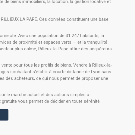
de biens immobiliers, la location, la gestion locative et
 RILLIEUX LA PAPE. Ces données constituent une base
 connecté. Avec une population de 31 247 habitants, la
ces de proximité et espaces verts — et la tranquillité
teur plus calme, Rillieux-la-Pape attire des acquéreurs
nte pour tous les profils de biens. Vendre à Rillieux-la-
ges souhaitant s'établir à courte distance de Lyon sans
entes des acheteurs, ce qui nous permet de proposer une
sur le marché actuel et des actions simples à
t gratuite vous permet de décider en toute sérénité.