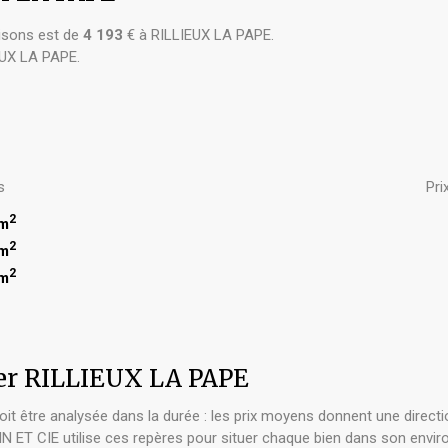
sons est de
4 193
€ à RILLIEUX LA PAPE.
EUX LA PAPE.
s
Pri
2
 m
2
 m
2
 m
er RILLIEUX LA PAPE
t être analysée dans la durée : les prix moyens donnent une directi
IN ET CIE utilise ces repères pour situer chaque bien dans son envir