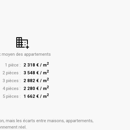
x moyen des appartements
2
1 pièce :
2 318 € / m
2
2 pièces :
3 548 € / m
2
3 pièces :
2 882 € / m
2
4 pièces :
2 280 € / m
2
5 pièces :
1 662 € / m
on, mais les écarts entre maisons, appartements,
onnement réel.