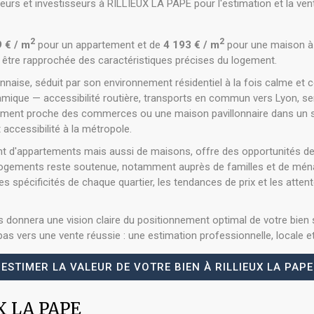
s et investisseurs à RILLIEUX LA PAPE pour l'estimation et la vente 
2
2
 € / m
pour un appartement et de
4 193 € / m
pour une maison à
 être rapprochée des caractéristiques précises du logement.
yonnaise, séduit par son environnement résidentiel à la fois calme et
ique — accessibilité routière, transports en commun vers Lyon, servi
tement proche des commerces ou une maison pavillonnaire dans un sec
accessibilité à la métropole.
t d'appartements mais aussi de maisons, offre des opportunités de ve
 logements reste soutenue, notamment auprès de familles et de ména
es spécificités de chaque quartier, les tendances de prix et les att
s donnera une vision claire du positionnement optimal de votre bien 
pas vers une vente réussie : une estimation professionnelle, locale e
ESTIMER LA VALEUR DE VOTRE BIEN À RILLIEUX LA PAPE
UX LA PAPE