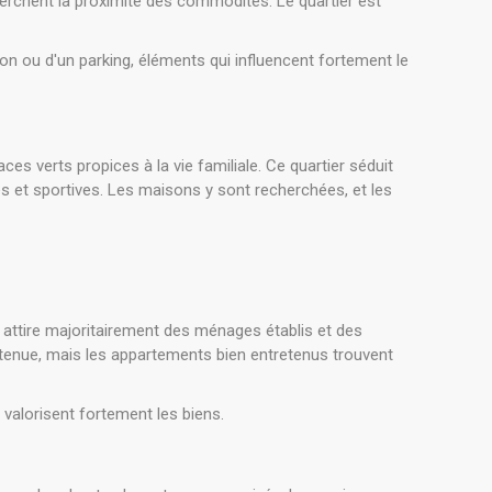
herchent la proximité des commodités. Le quartier est
con ou d'un parking, éléments qui influencent fortement le
es verts propices à la vie familiale. Ce quartier séduit
s et sportives. Les maisons y sont recherchées, et les
Il attire majoritairement des ménages établis et des
utenue, mais les appartements bien entretenus trouvent
 valorisent fortement les biens.