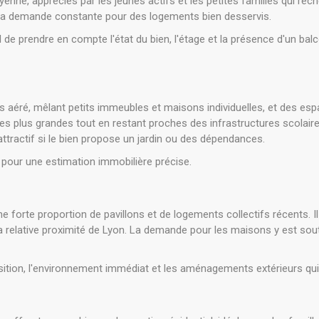
ne, appréciés par les jeunes actifs et les petites familles qui rec
 la demande constante pour des logements bien desservis.
l de prendre en compte l'état du bien, l'étage et la présence d'un bal
s aéré, mêlant petits immeubles et maisons individuelles, et des espac
s plus grandes tout en restant proches des infrastructures scolaire
ttractif si le bien propose un jardin ou des dépendances.
é pour une estimation immobilière précise.
ne forte proportion de pavillons et de logements collectifs récents. 
 la relative proximité de Lyon. La demande pour les maisons y est so
xposition, l'environnement immédiat et les aménagements extérieurs qui