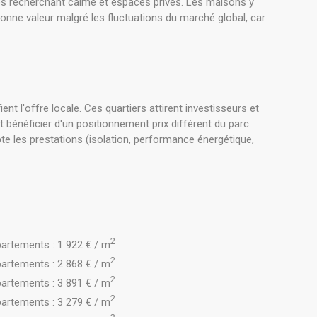
les recherchant calme et espaces privés. Les maisons y
onne valeur malgré les fluctuations du marché global, car
 l'offre locale. Ces quartiers attirent investisseurs et
néficier d'un positionnement prix différent du parc
te les prestations (isolation, performance énergétique,
2
artements : 1 922 € / m
2
artements : 2 868 € / m
2
artements : 3 891 € / m
2
artements : 3 279 € / m