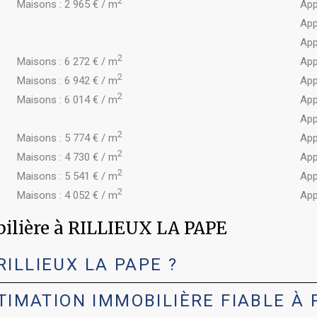
2
Maisons : 2 965 € / m
App
App
App
2
Maisons : 6 272 € / m
App
2
Maisons : 6 942 € / m
App
2
Maisons : 6 014 € / m
App
App
2
Maisons : 5 774 € / m
App
2
Maisons : 4 730 € / m
App
2
Maisons : 5 541 € / m
App
2
Maisons : 4 052 € / m
App
bilière à RILLIEUX LA PAPE
RILLIEUX LA PAPE ?
MATION IMMOBILIÈRE FIABLE À R