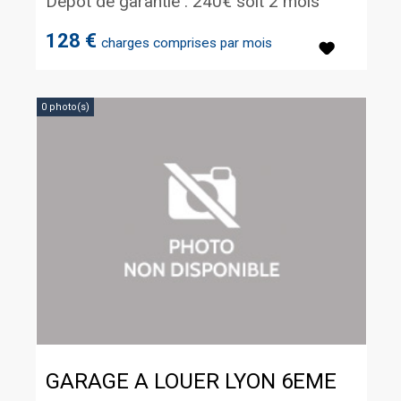
Dépôt de garantie : 240€ soit 2 mois
128 €
charges comprises par mois
0 photo(s)
GARAGE A LOUER
LYON 6EME