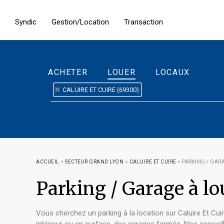
Syndic
Gestion/Location
Transaction
ACHETER
LOUER
LOCAUX
CALUIRE ET CUIRE (69300)
ACCUEIL
>
SECTEUR GRAND LYON
>
CALUIRE ET CUIRE
>
PARKING / GARA
Parking / Garage à l
Vous cherchez un parking à la location sur Caluire Et Cu