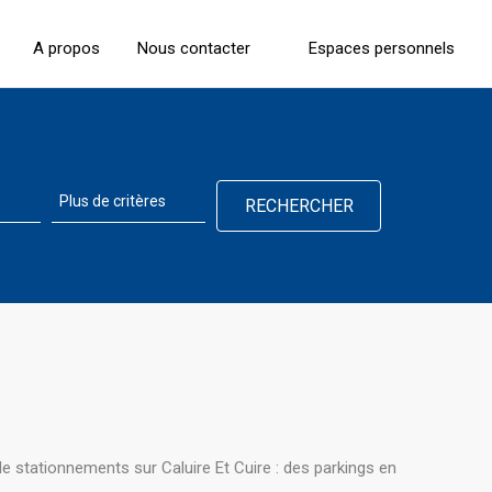
A propos
Nous contacter
Espaces personnels
e stationnements sur Caluire Et Cuire : des parkings en