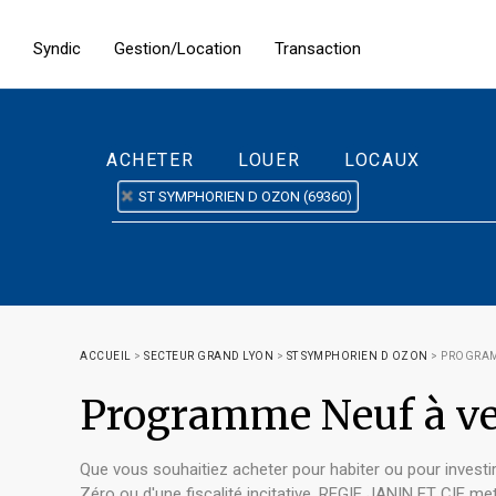
Syndic
Gestion/Location
Transaction
ACHETER
LOUER
LOCAUX
ST SYMPHORIEN D OZON (69360)
ACCUEIL
>
SECTEUR GRAND LYON
>
ST SYMPHORIEN D OZON
>
PROGRAM
Programme Neuf à v
Que vous souhaitiez acheter pour habiter ou pour investi
Zéro ou d'une fiscalité incitative. REGIE JANIN ET CIE m