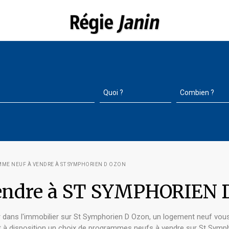
ME NEUF À VENDRE À ST SYMPHORIEN D OZON
endre à ST SYMPHORIEN 
r dans l'immobilier sur St Symphorien D Ozon, un logement neuf vous
et à disposition un choix de programmes neufs à vendre sur St Symph