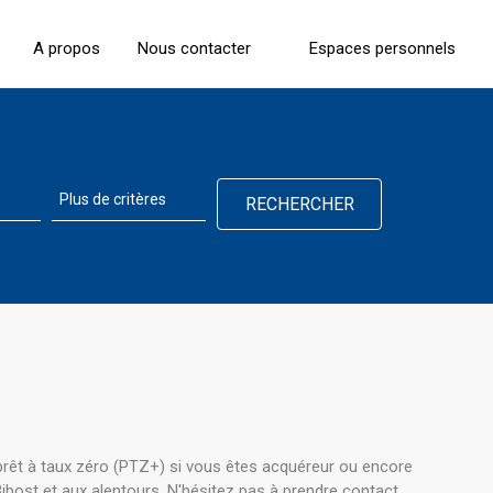
A propos
Nous contacter
Espaces personnels
prêt à taux zéro (PTZ+) si vous êtes acquéreur ou encore
ibost et aux alentours. N'hésitez pas à prendre contact