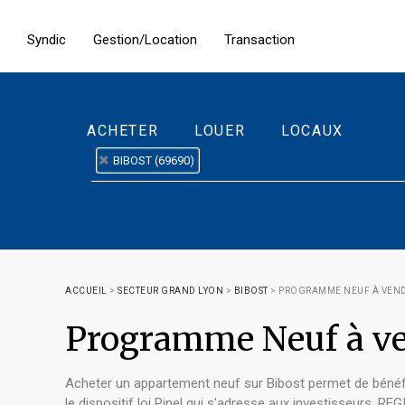
Syndic
Gestion/Location
Transaction
ACHETER
LOUER
LOCAUX
BIBOST (69690)
ACCUEIL
>
SECTEUR GRAND LYON
>
BIBOST
>
PROGRAMME NEUF À VEND
Programme Neuf à ve
Acheter un appartement neuf sur Bibost permet de bénéfi
le dispositif loi Pinel qui s'adresse aux investisseurs.