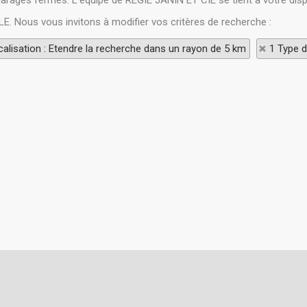
s garages fermés. L'équipe de REGIE JANIN ET CIE se tient à votre d
LE. Nous vous invitons à modifier vos critères de recherche :
alisation : Etendre la recherche dans un rayon de 5 km
1 Type d