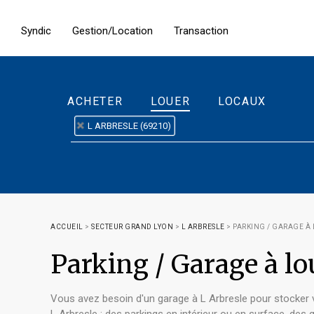
Syndic
Gestion/Location
Transaction
ACHETER
LOUER
LOCAUX
L ARBRESLE (69210)
ACCUEIL
>
SECTEUR GRAND LYON
>
L ARBRESLE
>
PARKING / GARAGE À 
Parking / Garage à l
Vous avez besoin d'un garage à L Arbresle pour stocker 