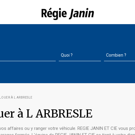
LOUER À L ARBRESLE
ouer à L ARBRESLE
vos affaires ou y ranger votre véhicule. REGIE JANIN ET CIE vous p