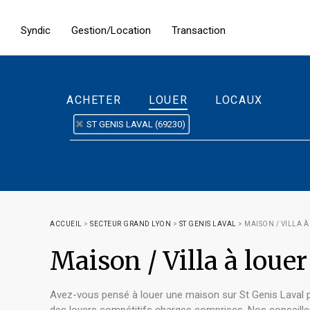
Syndic
Gestion/Location
Transaction
ACHETER
LOUER
LOCAUX
ST GENIS LAVAL (69230)
ACCUEIL
>
SECTEUR GRAND LYON
>
ST GENIS LAVAL
>
MAISON / VILLA À
Maison / Villa à lou
Avez-vous pensé à louer une maison sur St Genis Laval p