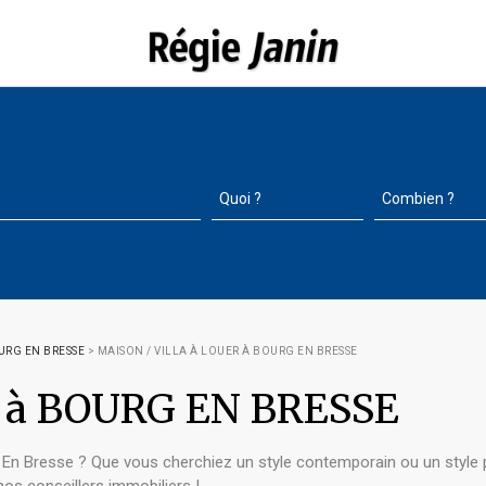
URG EN BRESSE
>
MAISON / VILLA À LOUER À BOURG EN BRESSE
er à BOURG EN BRESSE
 En Bresse ? Que vous cherchiez un style contemporain ou un style 