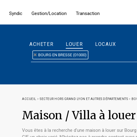
Syndic
Gestion/Location
Transaction
ACHETER
LOUER
LOCAUX
BOURG EN BRESSE (01000)
ACCUEIL
>
SECTEUR HORS GRAND LYON ET AUTRES DÉPARTEMENTS
>
BO
Maison / Villa à lou
Vous êtes à la recherche d'une maison à louer sur Bourg