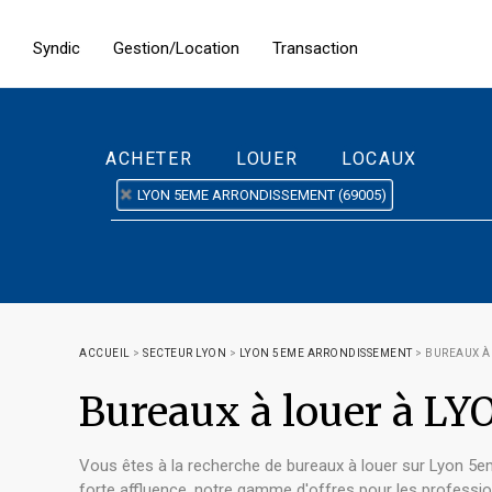
Syndic
Gestion/Location
Transaction
ACHETER
LOUER
LOCAUX
LYON 5EME ARRONDISSEMENT (69005)
ACCUEIL
>
SECTEUR LYON
>
LYON 5EME ARRONDISSEMENT
>
BUREAUX À
Bureaux à louer à 
Vous êtes à la recherche de bureaux à louer sur Lyon 5eme
forte affluence, notre gamme d'offres pour les professio