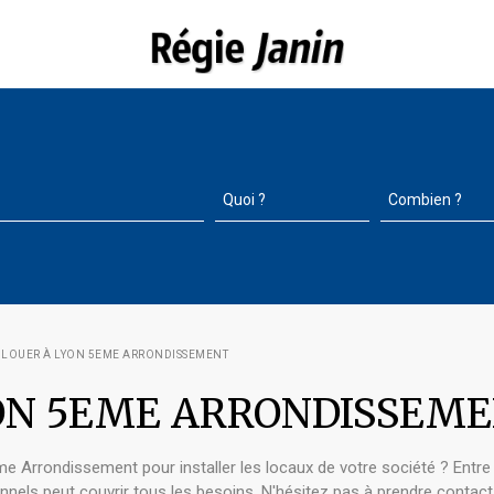
 LOUER À LYON 5EME ARRONDISSEMENT
LYON 5EME ARRONDISSEM
 Arrondissement pour installer les locaux de votre société ? Entre le
nnels peut couvrir tous les besoins. N'hésitez pas à prendre contact