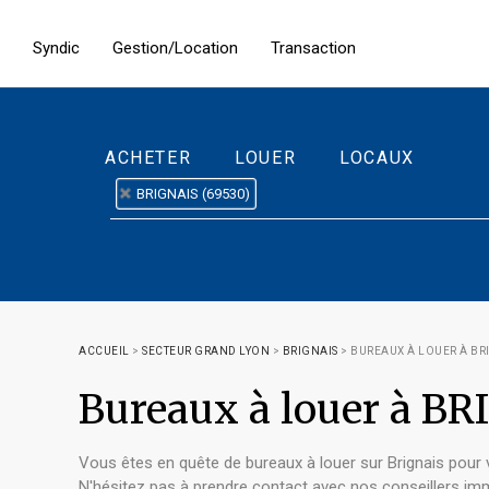
Syndic
Gestion/Location
Transaction
ACHETER
LOUER
LOCAUX
BRIGNAIS (69530)
ACCUEIL
>
SECTEUR GRAND LYON
>
BRIGNAIS
>
BUREAUX À LOUER À BR
Bureaux à louer à B
Vous êtes en quête de bureaux à louer sur Brignais pour
N'hésitez pas à prendre contact avec nos conseillers immo