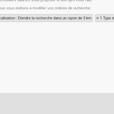
mobiliers sauront vous proposer le bien qu'il vous faut.
ous vous invitons à modifier vos critères de recherche :
alisation : Etendre la recherche dans un rayon de 5 km
1 Type d