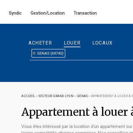
Syndic
Gestion/Location
Transaction
ACHETER
LOUER
LOCAUX
GENAS (69740)
ACCUEIL
>
SECTEUR GRAND LYON
>
GENAS
>
APPARTEMENT À LOUER À 
Appartement à louer
Vous êtes intéressé par la location d'un appartement su