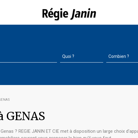
GENAS
 à GENAS
r Genas ? REGIE JANIN ET CIE met à disposition un large choix d'app