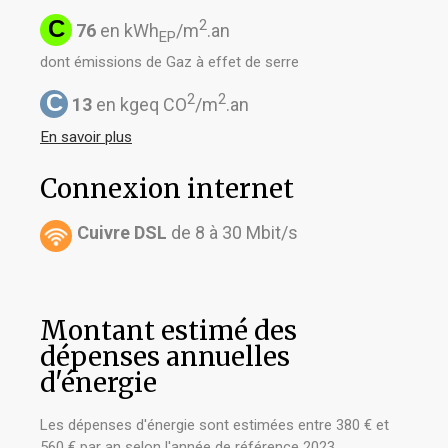
C
2
76
en kWh
/m
.an
EP
dont émissions de Gaz à effet de serre
C
2
2
13
en kgeq CO
/m
.an
En savoir plus
Connexion internet
Cuivre DSL
de 8 à 30 Mbit/s
Montant estimé des
dépenses annuelles
d'énergie
Les dépenses d'énergie sont estimées entre 380 € et
560 € par an selon l'année de référence 2023.