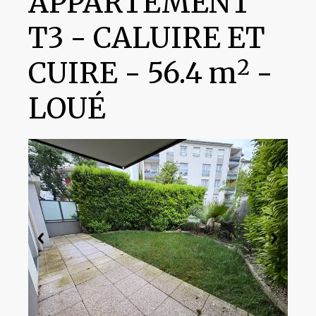
APPARTEMENT
T3
-
CALUIRE ET
2
CUIRE
-
56.4 m
-
LOUÉ