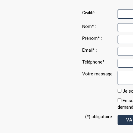
Civilité :
Nom* :
Prénom* :
Email* :
Téléphone* :
Votre message :
Je so
En so
demande
(*) obligatoire