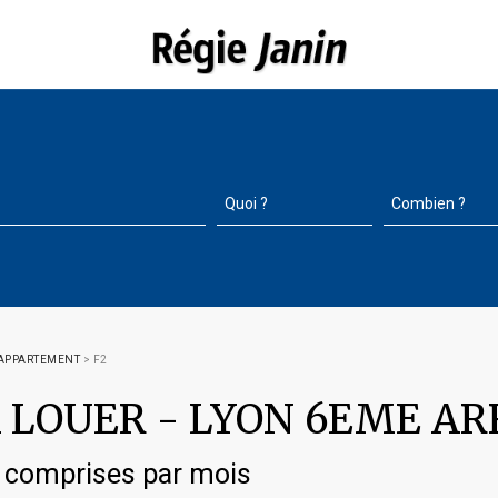
APPARTEMENT
>
F2
 LOUER
-
LYON 6EME A
 comprises par mois