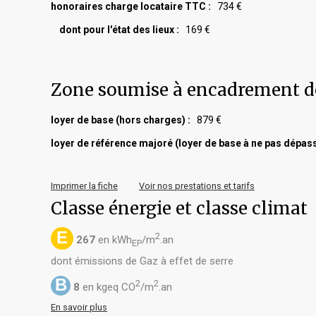
honoraires charge locataire TTC :
734 €
dont pour l'état des lieux :
169 €
Zone soumise à encadrement d
loyer de base (hors charges) :
879 €
loyer de référence majoré (loyer de base à ne pas dépass
Imprimer la fiche
Voir nos prestations et tarifs
Classe énergie et classe climat
E
2
267
en kWh
/m
.an
EP
dont émissions de Gaz à effet de serre
B
2
2
8
en kgeq CO
/m
.an
En savoir plus