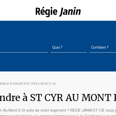
GARAGE À VENDRE À ST CYR AU MONT D OR
vendre à ST CYR AU MONT 
yr Au Mont D Or près de votre logement ? REGIE JANIN ET CIE vous 