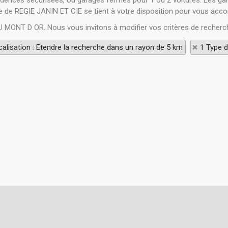
ésidences sécurisées, ou garages fermés pour 1 ou 2 voitures. Les gar
pe de REGIE JANIN ET CIE se tient à votre disposition pour vous acc
AU MONT D OR. Nous vous invitons à modifier vos critères de recherc
alisation : Etendre la recherche dans un rayon de 5 km
1 Type d