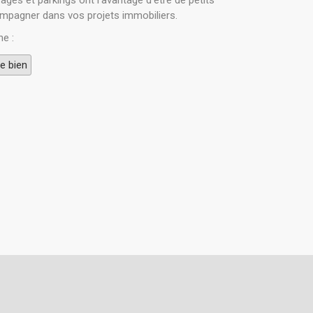
ages et parkings ont l'avantage d'être de petits
ompagner dans vos projets immobiliers.
he :
e bien