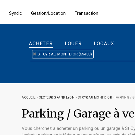
Syndic
Gestion/Location
Transaction
ACHETER
LOUER
LOCAUX
ST CYR AU MONT D OR (69450)
ACCUEIL
>
SECTEUR GRAND LYON
>
ST CYR AU MONT D OR
>
PARKING / 
Parking / Garage à 
Vous cherchez à acheter un parking ou un garage à St C