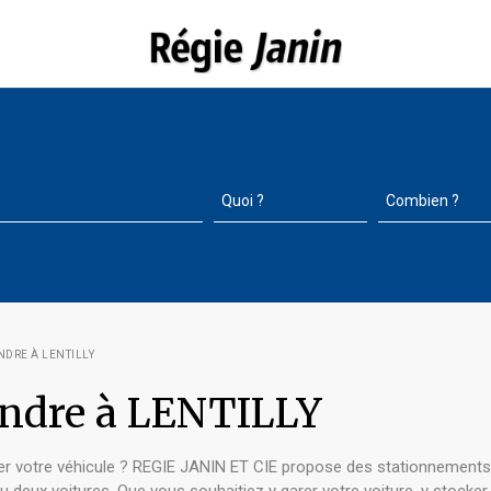
NDRE À LENTILLY
endre à LENTILLY
er votre véhicule ? REGIE JANIN ET CIE propose des stationnements à 