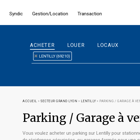
Syndic
Gestion/Location
Transaction
ACHETER
LOUER
LOCAUX
LENTILLY (69210)
ACCUEIL
>
SECTEUR GRAND LYON
>
LENTILLY
>
PARKING / GARAGE À VE
Parking / Garage à v
Vous voulez acheter un parking sur Lentilly pour stationn