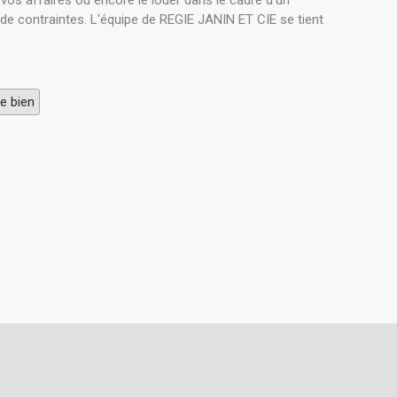
vos affaires ou encore le louer dans le cadre d'un
 de contraintes. L'équipe de REGIE JANIN ET CIE se tient
e bien