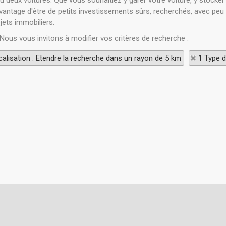
deux voitures. Que vous souhaitiez y garer votre voiture, y stocker 
avantage d'être de petits investissements sûrs, recherchés, avec peu
ets immobiliers.
 Nous vous invitons à modifier vos critères de recherche :
alisation : Etendre la recherche dans un rayon de 5 km
1 Type d