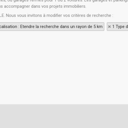
ées, ou garages fermés pour 1 ou 2 voitures. Les garages et parkings
ous accompagner dans vos projets immobiliers.
LE. Nous vous invitons à modifier vos critères de recherche :
alisation : Etendre la recherche dans un rayon de 5 km
1 Type d