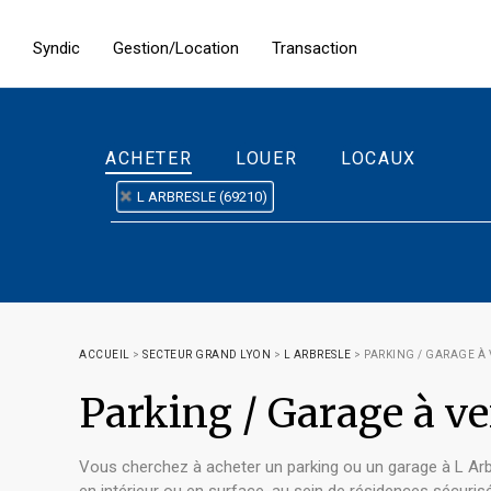
Syndic
Gestion/Location
Transaction
ACHETER
LOUER
LOCAUX
L ARBRESLE (69210)
ACCUEIL
>
SECTEUR GRAND LYON
>
L ARBRESLE
>
PARKING / GARAGE À 
Parking / Garage à v
Vous cherchez à acheter un parking ou un garage à L Arb