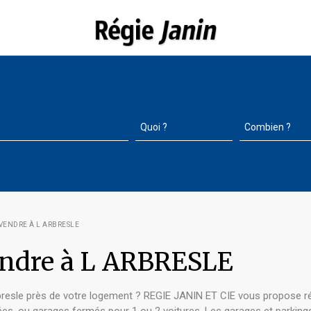
VENDRE À L ARBRESLE
endre à L ARBRESLE
resle près de votre logement ? REGIE JANIN ET CIE vous propose rég