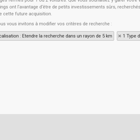
es fermés pour 1 ou 2 voitures. Que vous souhaitiez y garer votre vo
ings ont l'avantage d'être de petits investissements sûrs, recherché
 cette future acquisition.
ous vous invitons à modifier vos critères de recherche :
alisation : Etendre la recherche dans un rayon de 5 km
1 Type d