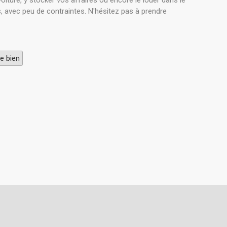
iture, y stocker vos affaires ou encore le louer dans le
s, avec peu de contraintes. N'hésitez pas à prendre
e bien