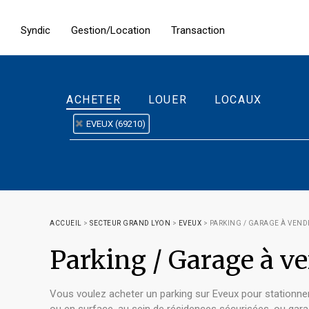
Syndic
Gestion/Location
Transaction
ACHETER
LOUER
LOCAUX
EVEUX (69210)
ACCUEIL
>
SECTEUR GRAND LYON
>
EVEUX
>
PARKING / GARAGE À VEND
Parking / Garage à v
Vous voulez acheter un parking sur Eveux pour stationner