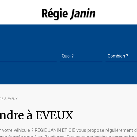
RE À EVEUX
endre à EVEUX
 votre véhicule ? REGIE JANIN ET CIE vous propose régulièrement diff