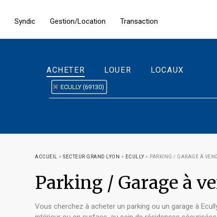
Syndic
Gestion/Location
Transaction
ACHETER
LOUER
LOCAUX
ECULLY (69130)
ACCUEIL
>
SECTEUR GRAND LYON
>
ECULLY
>
PARKING / GARAGE À VEN
Parking / Garage à v
Vous cherchez à acheter un parking ou un garage à Ecull