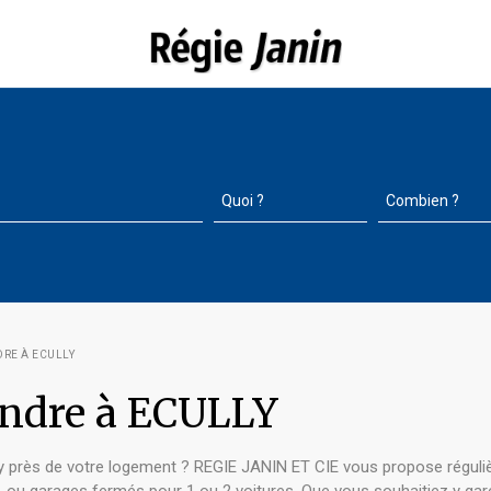
DRE À ECULLY
endre à ECULLY
y près de votre logement ? REGIE JANIN ET CIE vous propose régulièr