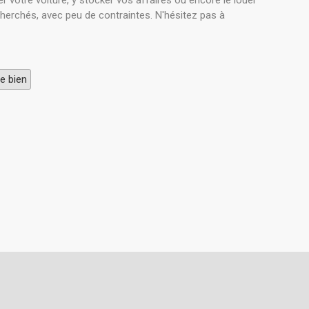
 votre voiture, y stocker vos affaires ou encore le louer
cherchés, avec peu de contraintes. N'hésitez pas à
e bien