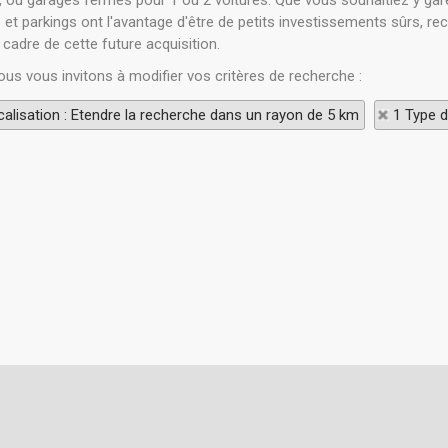
, ou garages fermés pour 1 ou 2 voitures. Que vous souhaitiez y garer
 et parkings ont l'avantage d'être de petits investissements sûrs, re
cadre de cette future acquisition.
ous vous invitons à modifier vos critères de recherche :
alisation : Etendre la recherche dans un rayon de 5 km
1 Type d