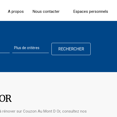
A propos
Nous contacter
Espaces personnels
 OR
à rénover sur Couzon Au Mont D Or, consultez nos