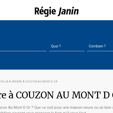
 VILLA À VENDRE À COUZON AU MONT D OR
ndre à COUZON AU MONT D
uzon Au Mont D Or ? Que ce soit pour une maison neuve ou un bien 