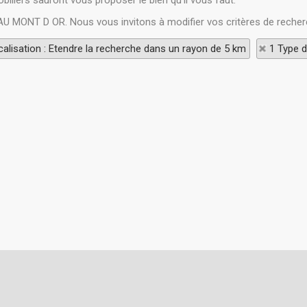
liers sauront vous proposer le bien qu'il vous faut.
 AU MONT D OR. Nous vous invitons à modifier vos critères de recher
alisation : Etendre la recherche dans un rayon de 5 km
1 Type d