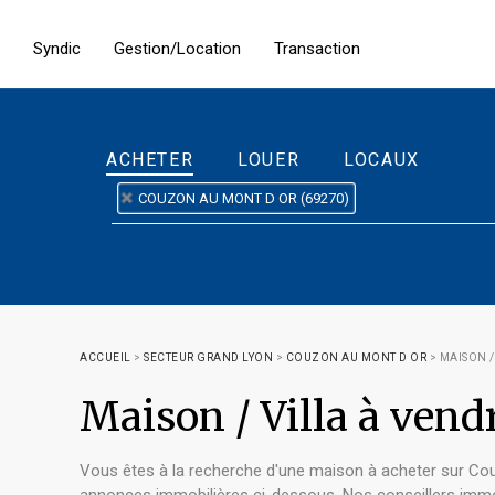
Syndic
Gestion/Location
Transaction
ACHETER
LOUER
LOCAUX
COUZON AU MONT D OR (69270)
ACCUEIL
>
SECTEUR GRAND LYON
>
COUZON AU MONT D OR
>
MAISON /
Maison / Villa à ve
Vous êtes à la recherche d'une maison à acheter sur Co