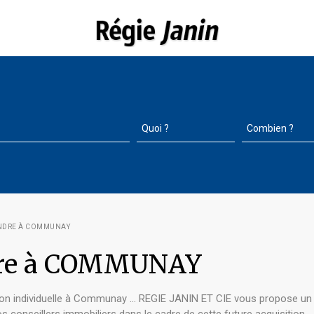
ENDRE À COMMUNAY
ndre à COMMUNAY
 individuelle à Communay ... REGIE JANIN ET CIE vous propose un l