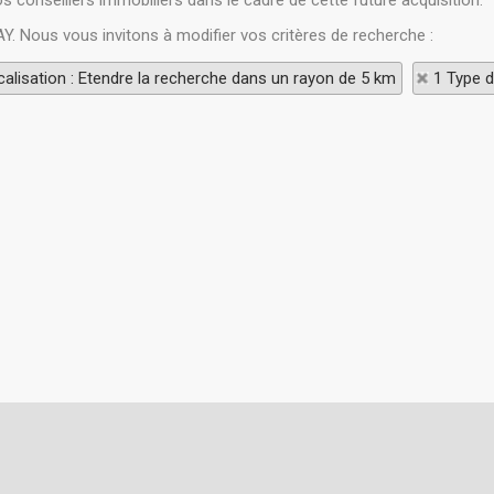
os conseillers immobiliers dans le cadre de cette future acquisition.
Y. Nous vous invitons à modifier vos critères de recherche :
alisation : Etendre la recherche dans un rayon de 5 km
1 Type d