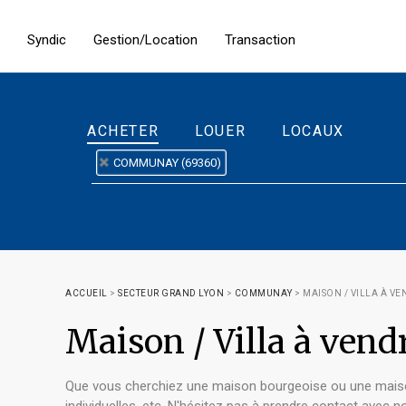
Syndic
Gestion/Location
Transaction
ACHETER
LOUER
LOCAUX
COMMUNAY (69360)
ACCUEIL
>
SECTEUR GRAND LYON
>
COMMUNAY
>
MAISON / VILLA À V
Maison / Villa à ve
Que vous cherchiez une maison bourgeoise ou une maison