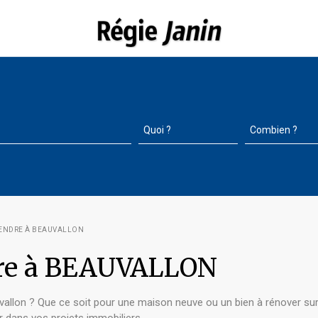
 VENDRE À BEAUVALLON
ndre à BEAUVALLON
llon ? Que ce soit pour une maison neuve ou un bien à rénover sur