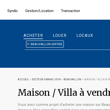
Syndic
Gestion/Location
Transaction
ACHETER
LOUER
LOCAUX
BEAUVALLON (69700)
ACCUEIL
>
SECTEUR GRAND LYON
>
BEAUVALLON
>
MAISON / VILLA À
Maison / Villa à ve
Vous avez comme projet d'acheter une maison sur Beauva