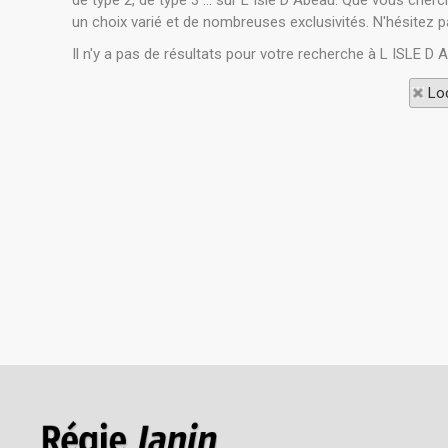
de type 2, de type 3 ... sur L Isle D Abeau. Que vous che
un choix varié et de nombreuses exclusivités. N'hésitez p
Il n'y a pas de résultats pour votre recherche à L ISLE D
Loc