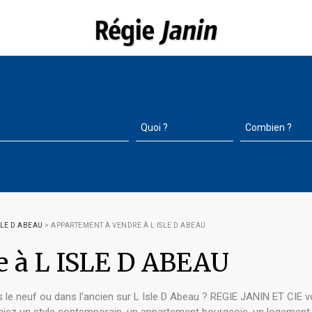
SLE D ABEAU
>
APPARTEMENT À VENDRE À L ISLE D ABEAU
e à L ISLE D ABEAU
 le neuf ou dans l'ancien sur L Isle D Abeau ? REGIE JANIN ET CIE v