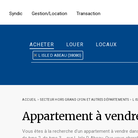
Syndic
Gestion/Location
Transaction
ACHETER
LOUER
LOCAUX
L ISLE D ABEAU (38080)
ACCUEIL
>
SECTEUR HORS GRAND LYON ET AUTRES DÉPARTEMENTS
>
L I
Appartement à vendr
Vous êtes à la recherche d'un appartement à vendre dans