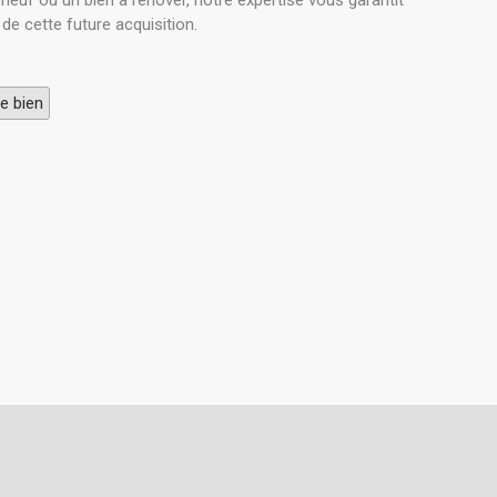
neuf ou un bien à rénover, notre expertise vous garantit
de cette future acquisition.
e bien